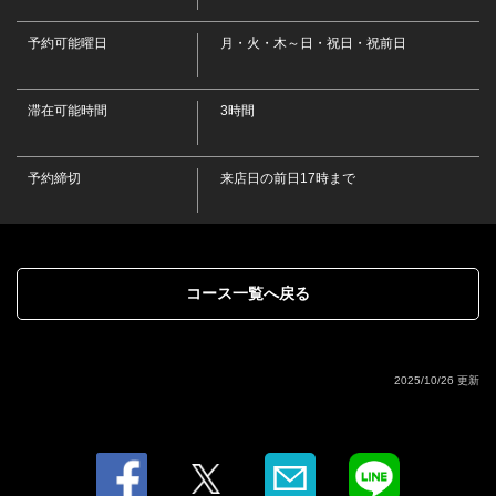
松花堂弁当でお昼に宴会 | 山海料理 仁志乃
大阪府堺市西区平岡町282-1
予約可能曜日
月・火・木～日・祝日・祝前日
https://sakai-nishino.owst.jp/courses/140356524
滞在可能時間
3時間
お店情報をコピー
予約締切
来店日の前日17時まで
閉じる
コース一覧へ戻る
2025/10/26 更新